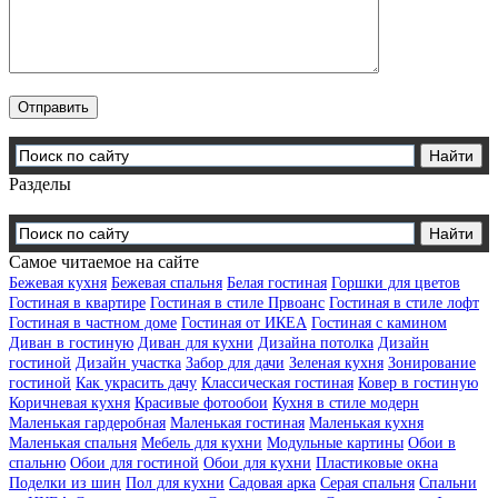
Разделы
Самое читаемое на сайте
Бежевая кухня
Бежевая спальня
Белая гостиная
Горшки для цветов
Гостиная в квартире
Гостиная в стиле Првоанс
Гостиная в стиле лофт
Гостиная в частном доме
Гостиная от ИКЕА
Гостиная с камином
Диван в гостиную
Диван для кухни
Дизайна потолка
Дизайн
гостиной
Дизайн участка
Забор для дачи
Зеленая кухня
Зонирование
гостиной
Как украсить дачу
Классическая гостиная
Ковер в гостиную
Коричневая кухня
Красивые фотообои
Кухня в стиле модерн
Маленькая гардеробная
Маленькая гостиная
Маленькая кухня
Маленькая спальня
Мебель для кухни
Модульные картины
Обои в
спальню
Обои для гостиной
Обои для кухни
Пластиковые окна
Поделки из шин
Пол для кухни
Садовая арка
Серая спальня
Спальни