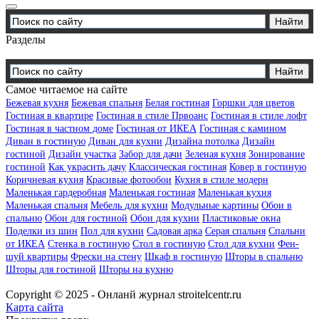
Разделы
Самое читаемое на сайте
Бежевая кухня
Бежевая спальня
Белая гостиная
Горшки для цветов
Гостиная в квартире
Гостиная в стиле Првоанс
Гостиная в стиле лофт
Гостиная в частном доме
Гостиная от ИКЕА
Гостиная с камином
Диван в гостиную
Диван для кухни
Дизайна потолка
Дизайн
гостиной
Дизайн участка
Забор для дачи
Зеленая кухня
Зонирование
гостиной
Как украсить дачу
Классическая гостиная
Ковер в гостиную
Коричневая кухня
Красивые фотообои
Кухня в стиле модерн
Маленькая гардеробная
Маленькая гостиная
Маленькая кухня
Маленькая спальня
Мебель для кухни
Модульные картины
Обои в
спальню
Обои для гостиной
Обои для кухни
Пластиковые окна
Поделки из шин
Пол для кухни
Садовая арка
Серая спальня
Спальни
от ИКЕА
Стенка в гостиную
Стол в гостиную
Стол для кухни
Фен-
шуй квартиры
Фрески на стену
Шкаф в гостиную
Шторы в спальню
Шторы для гостиной
Шторы на кухню
Copyright © 2025 - Онланй журнал stroitelcentr.ru
Карта сайта