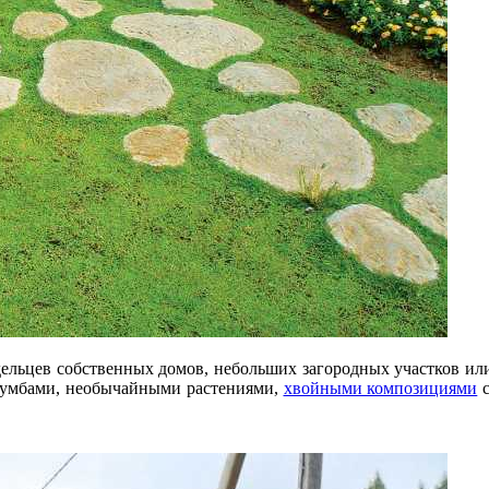
ельцев собственных домов, небольших загородных участков или
лумбами, необычайными растениями,
хвойными композициями
с