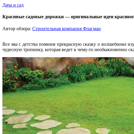
Дача и сад
Красивые садовые дорожки — оригинальные идеи красивого
Автор обзора:
Строительная компания Флагман
Все мы с детства помним прекрасную сказку о волшебнике изу
чудесную тропинку, которая ведет к чему-то необыкновенно ск