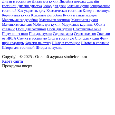
Диван в гостиную
Диван для кухни
Дизайна потолка
Дизайн
гостиной
Дизайн участка
Забор для дачи
Зеленая кухня
Зонирование
гостиной
Как украсить дачу
Классическая гостиная
Ковер в гостиную
Коричневая кухня
Красивые фотообои
Кухня в стиле модерн
Маленькая гардеробная
Маленькая гостиная
Маленькая кухня
Маленькая спальня
Мебель для кухни
Модульные картины
Обои в
спальню
Обои для гостиной
Обои для кухни
Пластиковые окна
Поделки из шин
Пол для кухни
Садовая арка
Серая спальня
Спальни
от ИКЕА
Стенка в гостиную
Стол в гостиную
Стол для кухни
Фен-
шуй квартиры
Фрески на стену
Шкаф в гостиную
Шторы в спальню
Шторы для гостиной
Шторы на кухню
Copyright © 2025 - Онланй журнал stroitelcentr.ru
Карта сайта
Прокрутка вверх