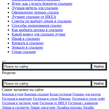
Идеи, как сделать бежевую спальню
Лучшая мебель для спальни
Оформление черных спален
Лучшие спальни от ИКЕА
Советы по выбору обоев в спальню
Способы зонирования спален
Как выбрать шторы в спальню
Какой комод для спальни лучше
Шкаф в спальню
Кровать в спальню
Зеркало в спальню
Серая спальня
Разделы
Самое читаемое на сайте
Бежевая кухня
Бежевая спальня
Белая гостиная
Горшки для цветов
Гостиная в квартире
Гостиная в стиле Првоанс
Гостиная в стиле лофт
Гостиная в частном доме
Гостиная от ИКЕА
Гостиная с камином
Диван в гостиную
Диван для кухни
Дизайна потолка
Дизайн