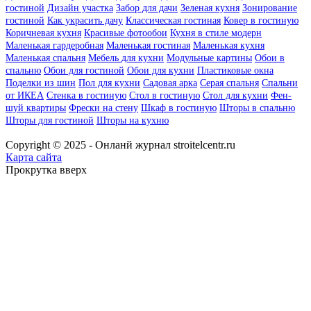
гостиной
Дизайн участка
Забор для дачи
Зеленая кухня
Зонирование
гостиной
Как украсить дачу
Классическая гостиная
Ковер в гостиную
Коричневая кухня
Красивые фотообои
Кухня в стиле модерн
Маленькая гардеробная
Маленькая гостиная
Маленькая кухня
Маленькая спальня
Мебель для кухни
Модульные картины
Обои в
спальню
Обои для гостиной
Обои для кухни
Пластиковые окна
Поделки из шин
Пол для кухни
Садовая арка
Серая спальня
Спальни
от ИКЕА
Стенка в гостиную
Стол в гостиную
Стол для кухни
Фен-
шуй квартиры
Фрески на стену
Шкаф в гостиную
Шторы в спальню
Шторы для гостиной
Шторы на кухню
Copyright © 2025 - Онланй журнал stroitelcentr.ru
Карта сайта
Прокрутка вверх