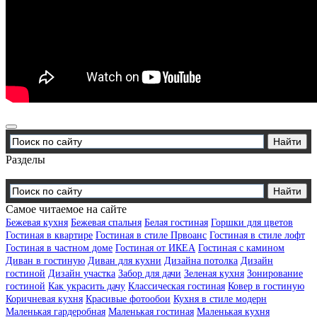
Разделы
Самое читаемое на сайте
Бежевая кухня
Бежевая спальня
Белая гостиная
Горшки для цветов
Гостиная в квартире
Гостиная в стиле Првоанс
Гостиная в стиле лофт
Гостиная в частном доме
Гостиная от ИКЕА
Гостиная с камином
Диван в гостиную
Диван для кухни
Дизайна потолка
Дизайн
гостиной
Дизайн участка
Забор для дачи
Зеленая кухня
Зонирование
гостиной
Как украсить дачу
Классическая гостиная
Ковер в гостиную
Коричневая кухня
Красивые фотообои
Кухня в стиле модерн
Маленькая гардеробная
Маленькая гостиная
Маленькая кухня