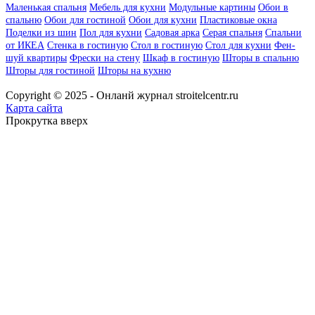
Маленькая спальня
Мебель для кухни
Модульные картины
Обои в
спальню
Обои для гостиной
Обои для кухни
Пластиковые окна
Поделки из шин
Пол для кухни
Садовая арка
Серая спальня
Спальни
от ИКЕА
Стенка в гостиную
Стол в гостиную
Стол для кухни
Фен-
шуй квартиры
Фрески на стену
Шкаф в гостиную
Шторы в спальню
Шторы для гостиной
Шторы на кухню
Copyright © 2025 - Онланй журнал stroitelcentr.ru
Карта сайта
Прокрутка вверх