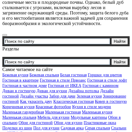
солнечные места и плодородные почвы. Однако, белый дуб
сталкивается с угрозами, включая вырубку лесов и
загрязнение окружающей среды. Поэтому, защита белого дуба
и его местообитания является важной задачей для сохранения
биоразнообразия и экологической устойчивости.
Разделы
Самое читаемое на сайте
Бежевая кухня
Бежевая спальня
Белая гостиная
Горшки для цветов
Гостиная в квартире
Гостиная в стиле Првоанс
Гостиная в стиле лофт
Гостиная в частном доме
Гостиная от ИКЕА
Гостиная с камином
Диван в гостиную
Диван для кухни
Дизайна потолка
Дизайн
гостиной
Дизайн участка
Забор для дачи
Зеленая кухня
Зонирование
гостиной
Как украсить дачу
Классическая гостиная
Ковер в гостиную
Коричневая кухня
Красивые фотообои
Кухня в стиле модерн
Маленькая гардеробная
Маленькая гостиная
Маленькая кухня
Маленькая спальня
Мебель для кухни
Модульные картины
Обои в
спальню
Обои для гостиной
Обои для кухни
Пластиковые окна
Поделки из шин
Пол для кухни
Садовая арка
Серая спальня
Спальни